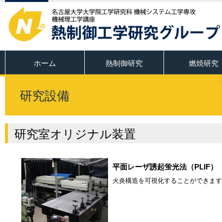
ホーム
熱制御研究
燃焼研究
研究設備
研究室オリジナル装置
平面レーザ誘起蛍光法（PLIF）
火炎構造を可視化することができます